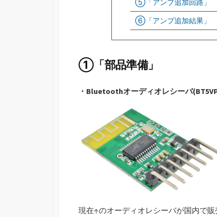
⑤「アンプ追加回路」
⑥「アンプ追加結果」
①「部品準備」
・Bluetoothオーディオレシーバ(BT5VP
現在↑のオーディオレシーバが国内で販