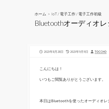
ス
キ
ッ
ホーム
>
IoT
/
電子工作
/
電子工作初級
プ
Bluetoothオーディオ
公
最
投
2023年8月28日
2023年9月9日
TOCCHO
開
終
稿
日
更
者
新
こんにちは！
日
いつもご閲覧ありがとうございます。
本日はBluetoothを使ったオーディ