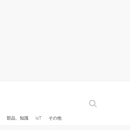
検
索
部品、知識
IoT
その他
切
り