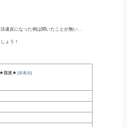
ト
波法違反になった例は聞いたことが無い…
ましょう！
★目次★
[
非表示
]