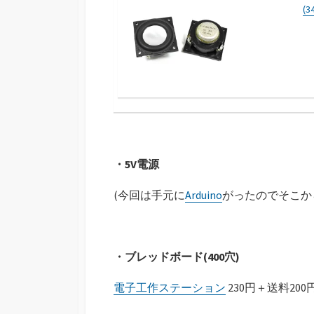
(
・5V電源
(今回は手元に
Arduino
がったのでそこか
・ブレッドボード(400穴)
電子工作ステーション
230円＋送料200