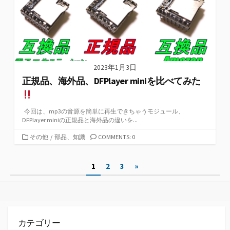
2023年1月3日
正規品、海外品、DFPlayer miniを比べてみた
今回は、mp3の音源を簡単に再生できちゃうモジュール、
DFPlayer miniの正規品と海外品の違いを...
カ
その他
/
部品、知識
COMMENTS: 0
テ
ゴ
投
1
2
3
»
リ
ー
稿
ナ
ビ
カテゴリー