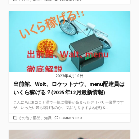
テ
ゴ
リ
ー
2023年4月10日
出前館、Wolt、ロケットナウ、menu配達員は
いくら稼げる？(2025年12月最新情報)
こんにちは!! コロナ渦で一気に需要が高まったデリバリー業界です
が、いったい幾ら稼げるのか、 気になりますよね(笑) &...
カ
その他
/
部品、知識
COMMENTS: 0
テ
ゴ
リ