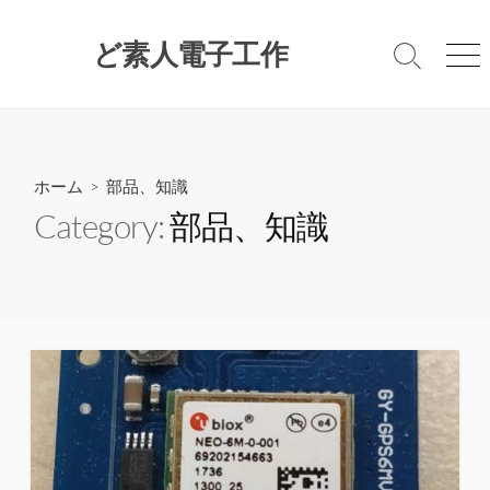
コ
ン
ど素人電子工作
検
メ
テ
索
ニ
ン
切
ュ
ツ
り
ー
替
へ
え
ス
ホーム
> 部品、知識
キ
Category:
部品、知識
ッ
プ