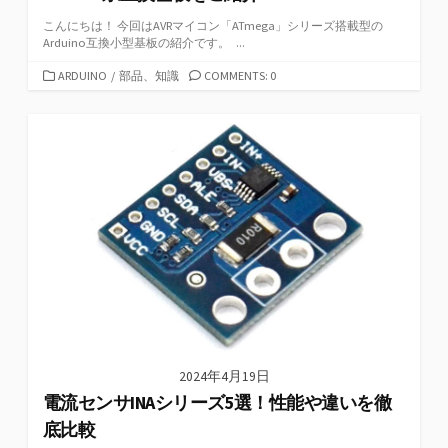
こんにちは！ 今回はAVRマイコン「ATmega」シリーズ搭載型の
Arduino互換小型基板の紹介です。 ...
カ
ARDUINO
/
部品、知識
COMMENTS: 0
テ
ゴ
リ
ー
2024年4月19日
電流センサINAシリーズ5選！性能や違いを徹
底比較