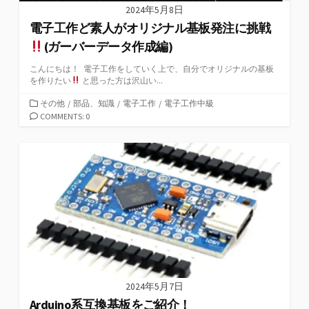
2024年5月8日
電子工作ど素人がオリジナル基板発注に挑戦
(ガーバーデータ作成編)
こんにちは！ 電子工作をしていく上で、自分でオリジナルの基板
を作りたい
と思った方は沢山い...
カ
その他
/
部品、知識
/
電子工作
/
電子工作中級
テ
COMMENTS: 0
ゴ
リ
ー
2024年5月7日
Arduino系互換基板をご紹介！