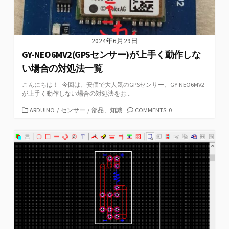
2024年6月29日
GY-NEO6MV2(GPSセンサー)が上手く動作しな
い場合の対処法一覧
こんにちは！ 今回は、安価で大人気のGPSセンサー、GY-NEO6MV2
が上手く動作しない場合の対処法をお...
カ
ARDUINO
/
センサー
/
部品、知識
COMMENTS: 0
テ
ゴ
リ
ー