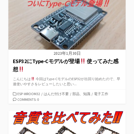
ー
2023年1月30日
ESP32にType-Cモデルが登場
使ってみた感
想
こんにちは
今回はType-CモデルのESP32が出回り始めたので、早
速使いやすさをレビューしたいと思い...
カ
ESP-WROOM32
/
はんだ付け不要
/
部品、知識
/
電子工作
テ
COMMENTS: 0
ゴ
リ
ー