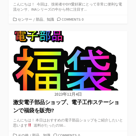
こんにちは！ 今回は、技術者やDIY愛好家にとって非常に便利な電
流センサ、INAシリーズの中から特に注目す...
カ
センサー
/
部品、知識
COMMENTS: 0
テ
ゴ
リ
ー
2023年12月4日
激安電子部品ショップ、電子工作ステーショ
ンで福袋を販売!?
こんにちは！ 本日はおすすめの電子部品ショップをご紹介したいと
思います
送料がたったの50...
カ
その他
/
部品、知識
COMMENTS: 0