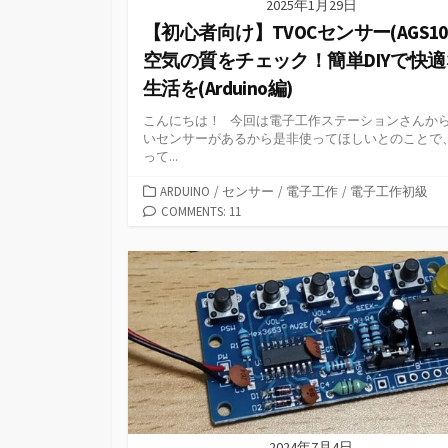
2025年1月29日
【初心者向け】TVOCセンサー(AGS10
空気の質をチェック！簡単DIYで快適
生活を(Arduino編)
こんにちは！ 今回は電子工作ステーションさんか
いセンサーがあるから是非使ってほしいとのことで
って...
カ
ARDUINO
/
センサー
/
電子工作
/
電子工作初級
テ
COMMENTS: 11
ゴ
リ
ー
2024年7月4日