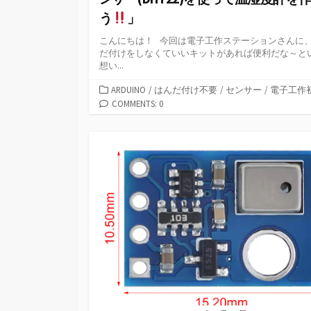
う
」
こんにちは！ 今回は電子工作ステーションさんに
だ付けをしなくていいキットがあれば便利だな～と
想い...
カ
ARDUINO
/
はんだ付け不要
/
センサー
/
電子工作
テ
COMMENTS: 0
ゴ
リ
ー