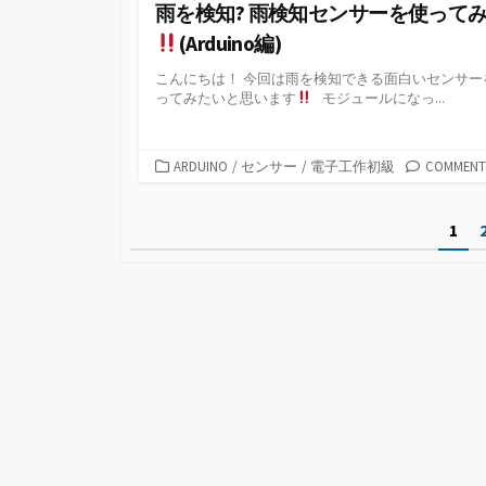
雨を検知? 雨検知センサーを使って
(Arduino編)
こんにちは！ 今回は雨を検知できる面白いセンサー
ってみたいと思います
モジュールになっ...
カ
ARDUINO
/
センサー
/
電子工作初級
COMMENTS
テ
ゴ
投
1
リ
ー
稿
ナ
ビ
ゲ
ー
シ