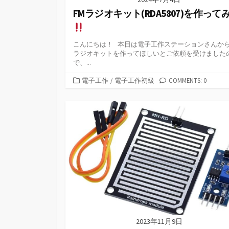
FMラジオキット(RDA5807)を作って
こんにちは！ 本日は電子工作ステーションさんから
ラジオキットを作ってほしいとご依頼を受けました
で、...
カ
電子工作
/
電子工作初級
COMMENTS: 0
テ
ゴ
リ
ー
2023年11月9日