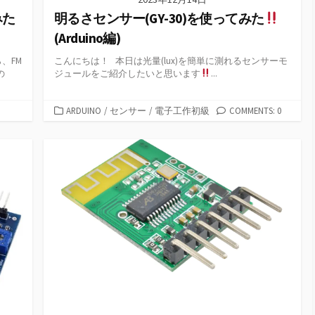
みた
明るさセンサー(GY-30)を使ってみた
(Arduino編)
、FM
こんにちは！ 本日は光量(lux)を簡単に測れるセンサーモ
の
ジュールをご紹介したいと思います
...
カ
ARDUINO
/
センサー
/
電子工作初級
COMMENTS: 0
テ
ゴ
リ
ー