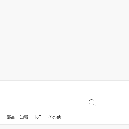
検
索
部品、知識
IoT
その他
切
り