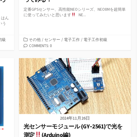
定番GPSセンサー、高性能NEOシリーズ、NEO8Mを超簡単
に使ってみたいと思います
NE...
、はん
いう
カ
初級
その他
/
センサー
/
電子工作
/
電子工作初級
テ
COMMENTS: 0
ゴ
リ
ー
2024年11月26日
光センサーモジュール (GY‑2561)で光を
測定
(Arduino編)