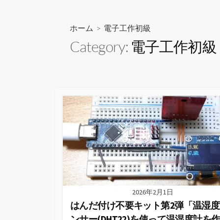
ス
キ
ッ
ホーム
> 電子工作初級
プ
Category:
電子工作初級
2026年2月1日
はんだ付け不要キット第2弾「温湿度
ンサー(DHT22)を使って温湿度計を