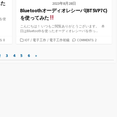
みた
2023年8月28日
Bluetoothオーディオレシーバ(BT5VP7C)
を使ってみた
を使
こんにちは！ いつもご閲覧ありがとうございます。 本
日はBluetoothを使ったオーディオレシーバを作っ...
カ
: 0
IOT
/
電子工作
/
電子工作初級
COMMENTS: 2
テ
ゴ
2
3
4
5
6
»
リ
ー