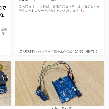
こんにちは！ 今回は、普通の光センサーよりも少しハイ
)で
テクな光センサーを紹介したいと思います
...
な
ら面白
、使
カ
ARDUINO
/
センサー
/
電子工作初級
COMMENTS: 0
テ
ゴ
リ
ー
2023年12月14日