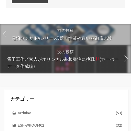
メ
ン
ト
す
る
前の投稿
電流センサINAシリーズ5選！性能や違いを徹底比較
次の投稿
電子工作ど素人がオリジナル基板発注に挑戦
(ガーバー
データ作成編)
カテゴリー
Arduino
(53)
ESP-WROOM02
(32)