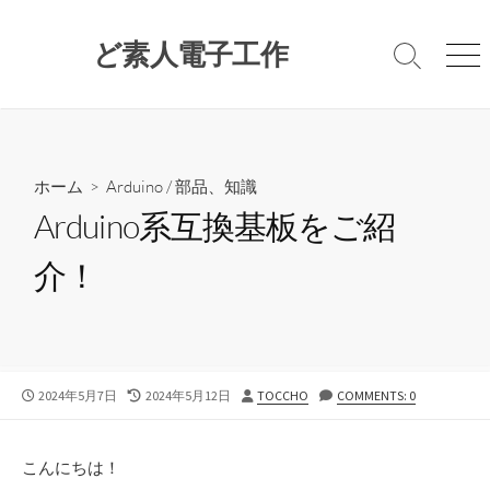
コ
ン
ど素人電子工作
検
メ
テ
索
ニ
ン
切
ュ
ツ
り
ー
替
へ
え
ス
ホーム
>
Arduino
/
部品、知識
キ
Arduino系互換基板をご紹
ッ
プ
介！
公
最
投
2024年5月7日
2024年5月12日
TOCCHO
COMMENTS: 0
開
終
稿
日
更
者
新
こんにちは！
日