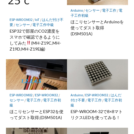
Arduino
/
センサー
/
電子工作
/
電
子工作初級
ESP-WROOM32
/
IoT
/
はんだ付け不
ほこりセンサーとArduinoを
要
/
センサー
/
電子工作中級
使ってダスト取得
ESP32で部屋のCO2濃度を
(DSM501A)
スマホで確認できるように
してみた
(MH-Z19C,MH-
Z19D,MH-Z19E編)
ESP-WROOM02
/
ESP-WROOM32
/
Arduino
/
ESP-WROOM32
/
はんだ
センサー
/
電子工作
/
電子工作初
付け不要
/
電子工作
/
電子工作初
級
級
ほこりセンサーとESP32を使
ESP-WROOM-32で8×8マト
ってダスト取得;(DSM501A)
リクスLEDを使ってみる！