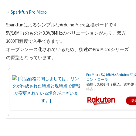
・
Sparkfun Pro Micro
SparkfunによるシンプルなArduino Micro互換ボードです。
5V/16MHzのものと3.3V/8MHzのバリエーションがあり、双方
3000円程度で入手できます。
オープンソース化されているため、後述のPro Microシリーズ
の原型となっています。
Pro Micro 5V/16MHz Arduin
コントローラ
価格：3,653円（税込、送料別
時点)
楽