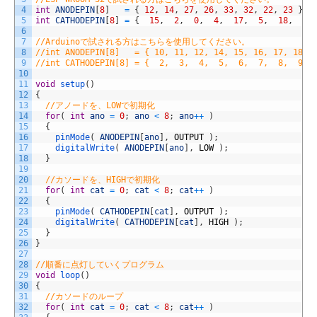
4
int
ANODEPIN
[
8
]
=
{
12
,
14
,
27
,
26
,
33
,
32
,
22
,
23
}
;
5
int
CATHODEPIN
[
8
]
=
{
15
,
2
,
0
,
4
,
17
,
5
,
18
,
19
6
7
//Arduinoで試される方はこちらを使用してください。
8
//int ANODEPIN[8]   = { 10, 11, 12, 14, 15, 16, 17, 18 }
9
//int CATHODEPIN[8] = {  2,  3,  4,  5,  6,  7,  8,  9 }
10
11
void
setup
(
)
12
{
13
//アノードを、LOWで初期化
14
for
(
int
ano
=
0
;
ano
<
8
;
ano
++
)
15
{
16
pinMode
(
ANODEPIN
[
ano
]
,
OUTPUT
)
;
17
digitalWrite
(
ANODEPIN
[
ano
]
,
LOW
)
;
18
}
19
20
//カソードを、HIGHで初期化
21
for
(
int
cat
=
0
;
cat
<
8
;
cat
++
)
22
{
23
pinMode
(
CATHODEPIN
[
cat
]
,
OUTPUT
)
;
24
digitalWrite
(
CATHODEPIN
[
cat
]
,
HIGH
)
;
25
}
26
}
27
28
//順番に点灯していくプログラム
29
void
loop
(
)
30
{
31
//カソードのループ
32
for
(
int
cat
=
0
;
cat
<
8
;
cat
++
)