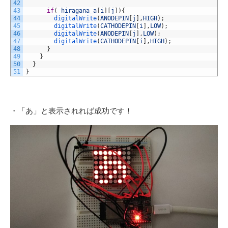
42
43
if
(
hiragana_a
[
i
]
[
j
]
)
{
44
digitalWrite
(
ANODEPIN
[
j
]
,
HIGH
)
;
45
digitalWrite
(
CATHODEPIN
[
i
]
,
LOW
)
;
46
digitalWrite
(
ANODEPIN
[
j
]
,
LOW
)
;
47
digitalWrite
(
CATHODEPIN
[
i
]
,
HIGH
)
;
48
}
49
}
50
}
51
}
・「あ」と表示されれば成功です！