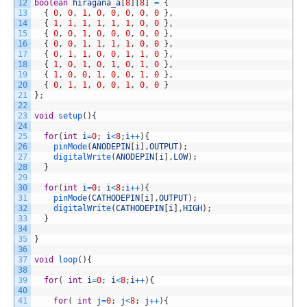
12
boolean
hiragana_a
[
8
]
[
8
]
=
{
13
{
0
,
0
,
1
,
0
,
0
,
0
,
0
,
0
}
,
14
{
1
,
1
,
1
,
1
,
1
,
1
,
0
,
0
}
,
15
{
0
,
0
,
1
,
0
,
0
,
0
,
0
,
0
}
,
16
{
0
,
0
,
1
,
1
,
1
,
1
,
0
,
0
}
,
17
{
0
,
1
,
1
,
0
,
0
,
1
,
1
,
0
}
,
18
{
1
,
0
,
1
,
0
,
1
,
0
,
1
,
0
}
,
19
{
1
,
0
,
0
,
1
,
0
,
0
,
1
,
0
}
,
20
{
0
,
1
,
1
,
0
,
0
,
1
,
0
,
0
}
21
}
;
22
23
void
setup
(
)
{
24
25
for
(
int
i
=
0
;
i
<
8
;
i
++
)
{
26
pinMode
(
ANODEPIN
[
i
]
,
OUTPUT
)
;
27
digitalWrite
(
ANODEPIN
[
i
]
,
LOW
)
;
28
}
29
30
for
(
int
i
=
0
;
i
<
8
;
i
++
)
{
31
pinMode
(
CATHODEPIN
[
i
]
,
OUTPUT
)
;
32
digitalWrite
(
CATHODEPIN
[
i
]
,
HIGH
)
;
33
}
34
35
}
36
37
void
loop
(
)
{
38
39
for
(
int
i
=
0
;
i
<
8
;
i
++
)
{
40
41
for
(
int
j
=
0
;
j
<
8
;
j
++
)
{