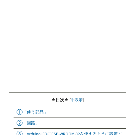
★目次★
[
非表示
]
①「使う部品」
②「回路」
③「Arduino IEDにESP-WROOM-32を使えるように設定す