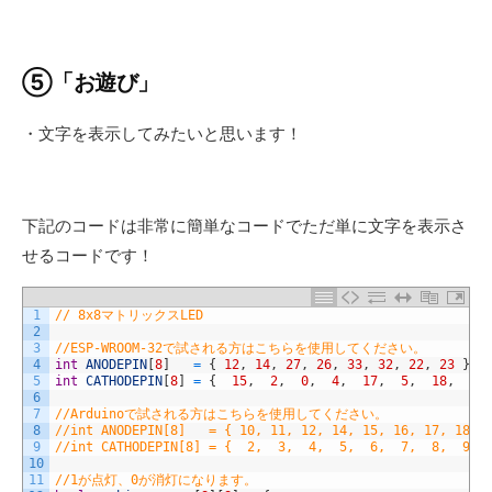
⑤「お遊び」
・文字を表示してみたいと思います！
下記のコードは非常に簡単なコードでただ単に文字を表示さ
せるコードです！
1
// 8x8マトリックスLED
2
3
//ESP-WROOM-32で試される方はこちらを使用してください。
4
int
ANODEPIN
[
8
]
=
{
12
,
14
,
27
,
26
,
33
,
32
,
22
,
23
}
;
5
int
CATHODEPIN
[
8
]
=
{
15
,
2
,
0
,
4
,
17
,
5
,
18
,
19
6
7
//Arduinoで試される方はこちらを使用してください。
8
//int ANODEPIN[8]   = { 10, 11, 12, 14, 15, 16, 17, 18 }
9
//int CATHODEPIN[8] = {  2,  3,  4,  5,  6,  7,  8,  9 }
10
11
//1が点灯、0が消灯になります。