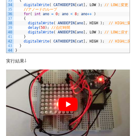
33
{
34
digitalWrite
(
CATHODEPIN
[
cat
]
,
LOW
)
;
// LOWに変更
35
//アノードのループ
36
for
(
int
ano
=
0
;
ano
<
8
;
ano
++
)
37
{
38
digitalWrite
(
ANODEPIN
[
ano
]
,
HIGH
)
;
// HIGHに変更
39
delay
(
50
)
;
//点灯時間
40
digitalWrite
(
ANODEPIN
[
ano
]
,
LOW
)
;
// LOWに戻す
41
}
42
digitalWrite
(
CATHODEPIN
[
cat
]
,
HIGH
)
;
// HIGHに戻す
43
}
44
}
実行結果⇩