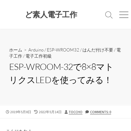
コ
ン
ど素人電子工作
検
メ
テ
索
ニ
ン
切
ュ
ツ
り
ー
替
へ
え
ス
ホーム
>
Arduino
/
ESP-WROOM32
/
はんだ付け不要
/
電
キ
子工作
/
電子工作初級
ッ
ESP-WROOM-32で8×8マト
プ
リクスLEDを使ってみる！
公
最
投
2019年5月8日
2022年5月14日
TOCCHO
COMMENTS: 0
開
終
稿
日
更
者
新