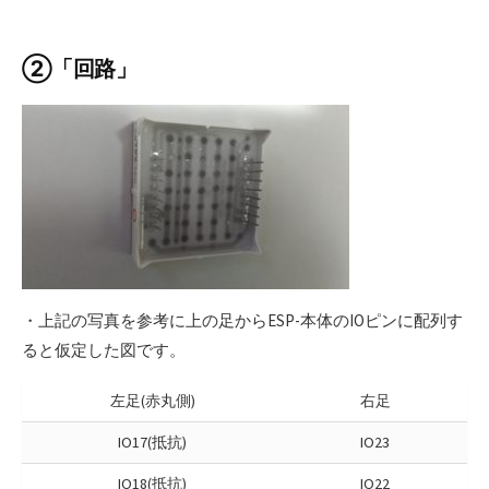
②「回路」
・上記の写真を参考に上の足からESP-本体のIOピンに配列す
ると仮定した図です。
左足(赤丸側)
右足
IO17(抵抗)
IO23
IO18(抵抗)
IO22