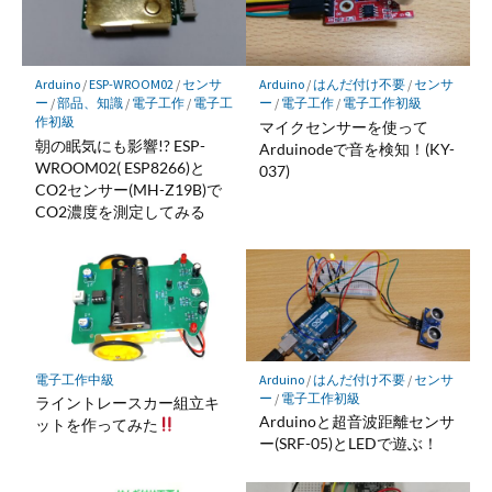
Arduino
/
ESP-WROOM02
/
センサ
Arduino
/
はんだ付け不要
/
センサ
ー
/
部品、知識
/
電子工作
/
電子工
ー
/
電子工作
/
電子工作初級
作初級
マイクセンサーを使って
朝の眠気にも影響!? ESP-
Arduinodeで音を検知！(KY-
WROOM02( ESP8266)と
037)
CO2センサー(MH-Z19B)で
CO2濃度を測定してみる
電子工作中級
Arduino
/
はんだ付け不要
/
センサ
ー
/
電子工作初級
ライントレースカー組立キ
Arduinoと超音波距離センサ
ットを作ってみた
ー(SRF-05)とLEDで遊ぶ！