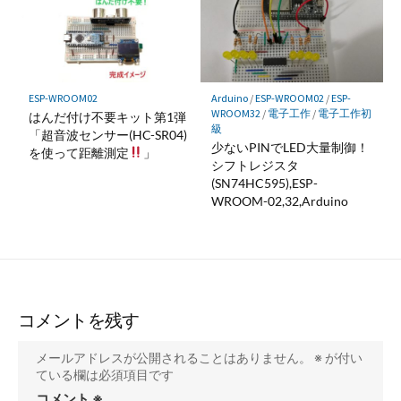
ESP-WROOM02
Arduino
/
ESP-WROOM02
/
ESP-
WROOM32
/
電子工作
/
電子工作初
はんだ付け不要キット第1弾
級
「超音波センサー(HC-SR04)
少ないPINでLED大量制御！
を使って距離測定
」
シフトレジスタ
(SN74HC595),ESP-
WROOM-02,32,Arduino
コメントを残す
メールアドレスが公開されることはありません。
※
が付い
ている欄は必須項目です
コメント
※