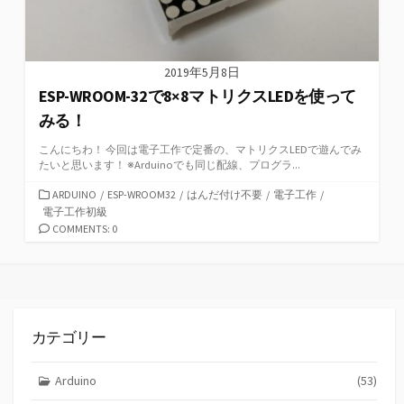
2019年5月8日
ESP-WROOM-32で8×8マトリクスLEDを使って
みる！
こんにちわ！ 今回は電子工作で定番の、マトリクスLEDで遊んでみ
たいと思います！ ※Arduinoでも同じ配線、プログラ...
カ
ARDUINO
/
ESP-WROOM32
/
はんだ付け不要
/
電子工作
/
テ
電子工作初級
ゴ
COMMENTS: 0
リ
ー
カテゴリー
Arduino
(53)