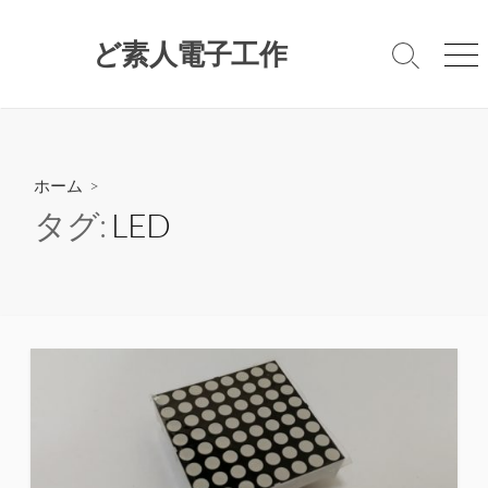
コ
ン
ど素人電子工作
検
メ
テ
索
ニ
ン
切
ュ
ツ
り
ー
替
へ
え
ス
ホーム
>
キ
タグ:
LED
ッ
プ