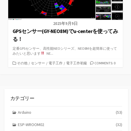
2025年9月9日
GPSセンサー(GY-NEO8M)でu-centerを使ってみ
る！
定番GPSセンサー、高性能NEOシリーズ、NEO8Mを超簡単に使って
みたいと思います
NE...
カ
その他
/
センサー
/
電子工作
/
電子工作初級
COMMENTS: 0
テ
ゴ
リ
ー
カテゴリー
Arduino
(53)
ESP-WROOM02
(32)