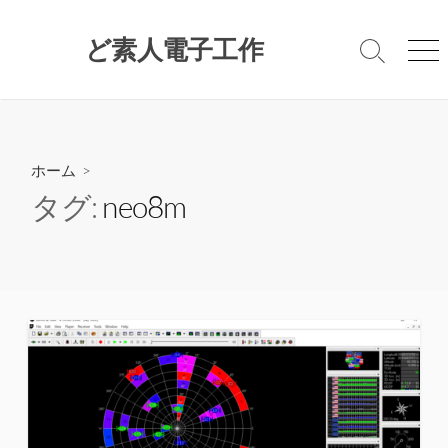
コ
ン
ど素人電子工作
検
メ
テ
索
ニ
ン
切
ュ
ツ
り
ー
替
へ
え
ス
ホーム
>
キ
タグ:
neo8m
ッ
プ