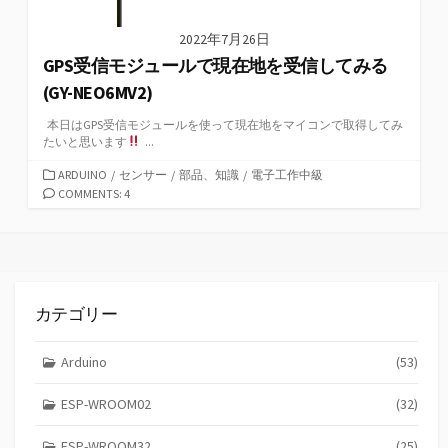
2022年7月26日
GPS受信モジュールで現在地を受信してみる
(GY-NEO6MV2)
本日はGPS受信モジュールを使って現在地をマイコンで取得してみ
たいと思います
...
カ
ARDUINO
/
センサー
/
部品、知識
/
電子工作中級
テ
COMMENTS: 4
ゴ
リ
ー
カテゴリー
Arduino
(53)
ESP-WROOM02
(32)
ESP-WROOM32
(25)