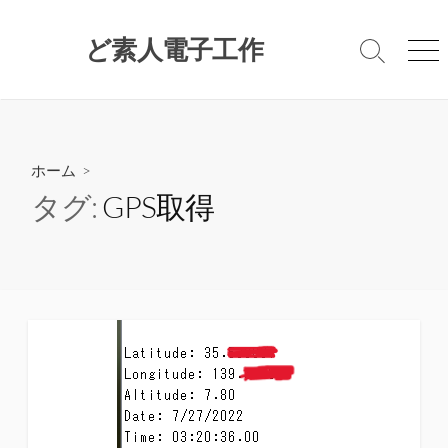
コ
ン
ど素人電子工作
検
メ
テ
索
ニ
ン
切
ュ
ツ
り
ー
替
へ
え
ス
ホーム
>
キ
タグ:
GPS取得
ッ
プ