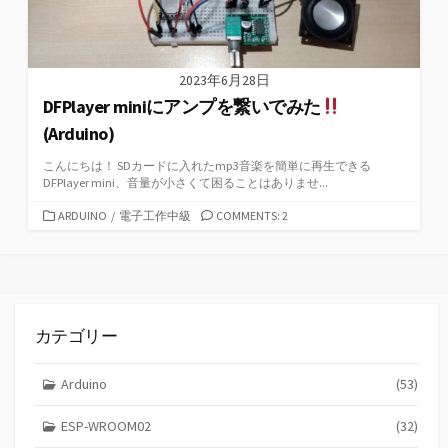
2023年6月28日
DFPlayer miniにアンプを繋いでみた
(Arduino)
こんにちは！ SDカードに入れたmp3音楽を簡単に再生できる
DFPlayer mini、音量が小さくて困ることはありませ...
カ
ARDUINO
/
電子工作中級
COMMENTS: 2
テ
ゴ
リ
ー
カテゴリー
Arduino
(53)
ESP-WROOM02
(32)