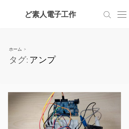
コ
ン
ど素人電子工作
検
メ
テ
索
ニ
ン
切
ュ
ツ
り
ー
替
へ
え
ス
ホーム
>
キ
タグ:
アンプ
ッ
プ