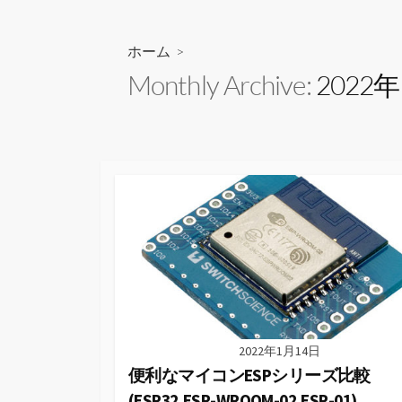
ス
キ
ッ
ホーム
>
プ
Monthly Archive:
2022
2022年1月14日
便利なマイコンESPシリーズ比較
(ESP32,ESP-WROOM-02,ESP-01)