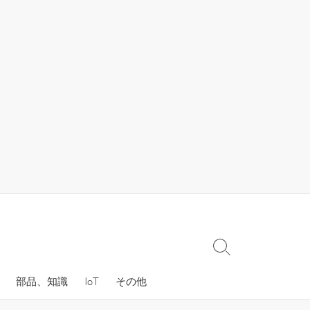
検
索
部品、知識
IoT
その他
切
り