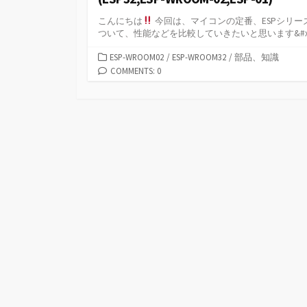
こんにちは
今回は、マイコンの定番、ESPシリー
ついて、性能などを比較していきたいと思います&#x2.
カ
ESP-WROOM02
/
ESP-WROOM32
/
部品、知識
テ
COMMENTS: 0
ゴ
リ
ー