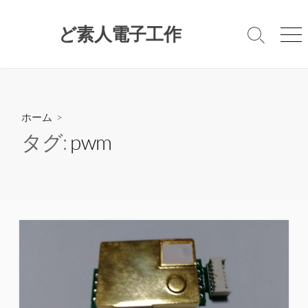
コ
ン
ど素人電子工作
検
メ
テ
索
ニ
ン
切
ュ
ツ
り
ー
替
へ
え
ス
ホーム
>
キ
タグ:
pwm
ッ
プ