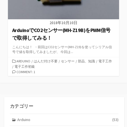
2018年10月10日
ArduinoでCO2センサー(MH-Z19B)をPWM信号
で取得してみる！
こんにちは！ ・前回はCO2センサー(MH-Z19)を使ってシリアル信
号で値を取得してみましたが、 今回は...
カ
ARDUINO
/
はんだ付け不要
/
センサー
/
部品、知識
/
電子工作
テ
/
電子工作初級
ゴ
COMMENT: 1
リ
ー
カテゴリー
Arduino
(53)