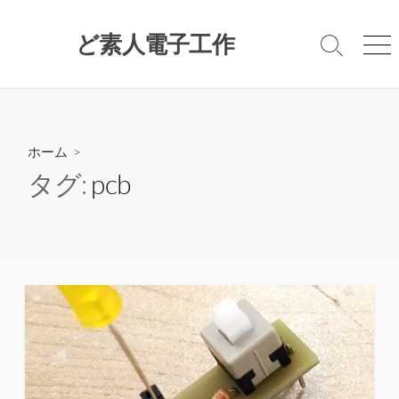
コ
ン
ど素人電子工作
検
メ
テ
索
ニ
ン
切
ュ
ツ
り
ー
替
へ
え
ス
ホーム
>
キ
タグ:
pcb
ッ
プ