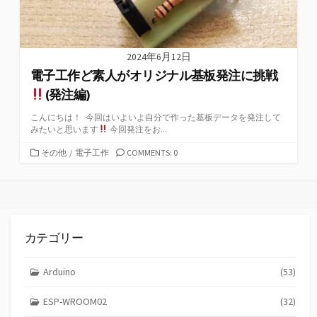
2024年6月12日
電子工作ど素人がオリジナル基板発注に挑戦
(発注編)
こんにちは！ 今回はいよいよ自分で作った基板データを発注して
みたいと思います
今回発注をお...
カ
その他
/
電子工作
COMMENTS: 0
テ
ゴ
リ
ー
カテゴリー
Arduino
(53)
ESP-WROOM02
(32)