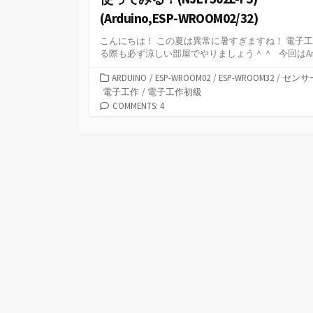
(Arduino,ESP-WROOM02/32)
こんにちは！ この夏は異常に暑すぎますね！ 電子
る際も必ず涼しい部屋でやりましょう＾＾ 今回はArd.
カ
ARDUINO
/
ESP-WROOM02
/
ESP-WROOM32
/
センサ
テ
電子工作
/
電子工作初級
ゴ
COMMENTS: 4
リ
ー