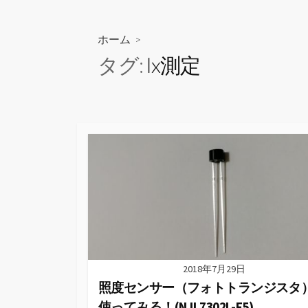
ス
キ
ッ
ホーム
>
プ
タグ:
lx測定
2018年7月29日
照度センサー（フォトトランジスタ
使ってみる！(NJL7302L-F5)