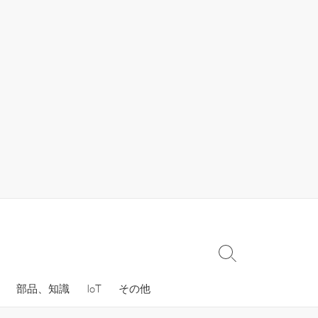
検
索
部品、知識
IoT
その他
切
り