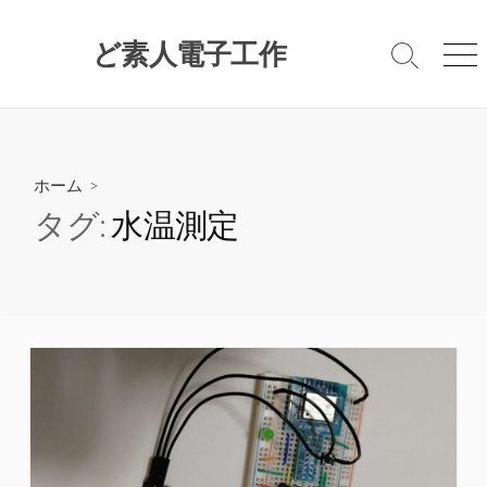
コ
ン
ど素人電子工作
検
メ
テ
索
ニ
ン
切
ュ
ツ
り
ー
替
へ
え
ス
ホーム
>
キ
タグ:
水温測定
ッ
プ