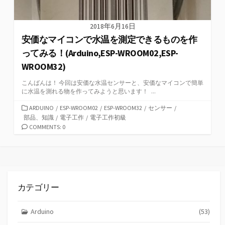
2018年6月16日
安価なマイコンで水温を測定できるものを作
ってみる！(Arduino,ESP-WROOM02,ESP-
WROOM32)
こんばんは！ 今回は安価な水温センサーと、安価なマイコンで簡単
に水温を測れる物を作ってみようと思います！ ...
カ
ARDUINO
/
ESP-WROOM02
/
ESP-WROOM32
/
センサー
/
テ
部品、知識
/
電子工作
/
電子工作初級
ゴ
COMMENTS: 0
リ
ー
カテゴリー
Arduino
(53)