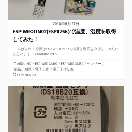
2018年6月27日
ESP-WROOM02(ESP8266)で温度、湿度を取得
してみた！
こんばんわ！ 今回はESP-WROOM02で温度と湿度を取得してみたい
と思います！ ※ArduinoやES...
カ
ARDUINO
/
ESP-WROOM02
/
ESP-WROOM32
/
センサー
/
テ
部品、知識
/
電子工作
/
電子工作初級
ゴ
COMMENTS: 0
リ
ー