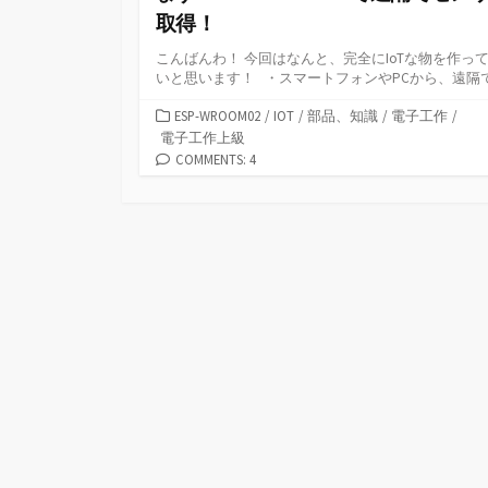
取得！
こんばんわ！ 今回はなんと、完全にIoTな物を作っ
いと思います！ ・スマートフォンやPCから、遠隔で.
カ
ESP-WROOM02
/
IOT
/
部品、知識
/
電子工作
/
テ
電子工作上級
ゴ
COMMENTS: 4
リ
ー