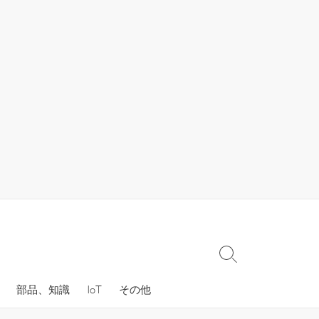
検
索
部品、知識
IoT
その他
切
り