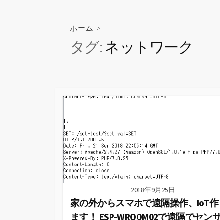
ス
キ
ッ
ホーム
>
プ
タグ:
ネットワーク
2018年9月25日
家の外からスマホで遠隔操作、IoT作
ます！ ESP-WROOM02で遠隔でセン