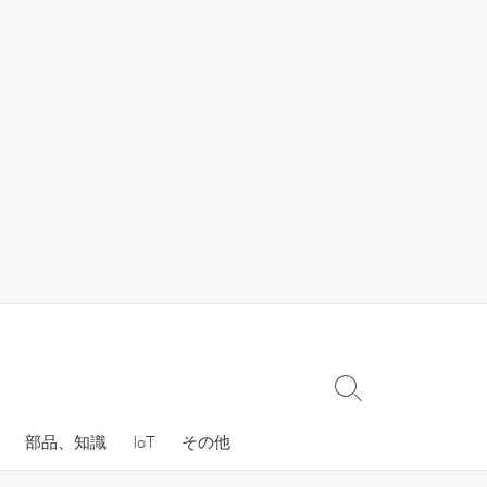
検
索
部品、知識
IoT
その他
切
り