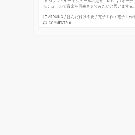
MP3プレイヤーモジュールの定番、DFPlayerオーデ
モジュールで音楽を再生させてみたいと思います&...
カ
ARDUINO
/
はんだ付け不要
/
電子工作
/
電子工作
テ
COMMENTS: 0
ゴ
リ
ー