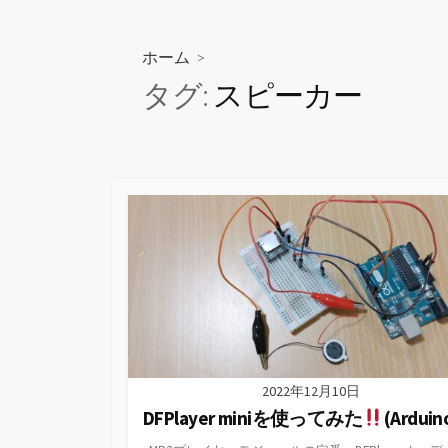
ス
キ
ッ
ホーム
>
プ
タグ:
スピーカー
2022年12月10日
DFPlayer miniを使ってみた
(Ardui