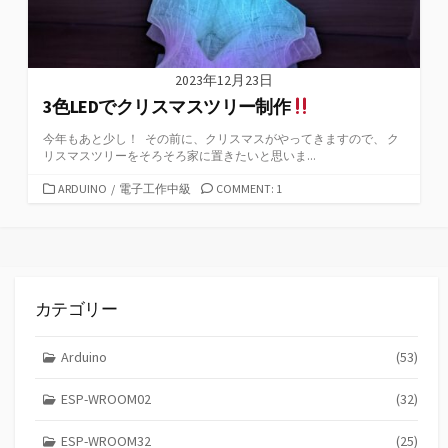
2023年12月23日
3色LEDでクリスマスツリー制作
今年もあと少し！ その前に、クリスマスがやってきますので、 ク
リスマスツリーをそろそろ家に置きたいと思いま...
カ
ARDUINO
/
電子工作中級
COMMENT: 1
テ
ゴ
リ
ー
カテゴリー
Arduino
(53)
ESP-WROOM02
(32)
ESP-WROOM32
(25)