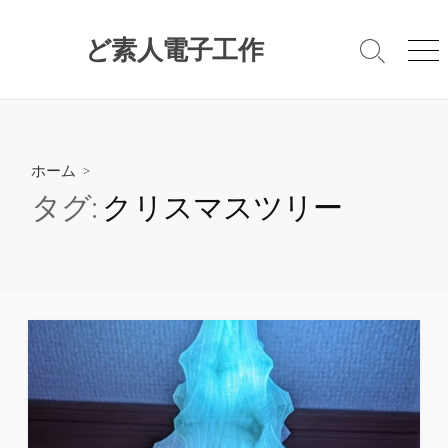
コ
ン
ど素人電子工作
検
メ
テ
索
ニ
ン
切
ュ
ツ
り
ー
替
へ
え
ス
ホーム
>
キ
タグ:
クリスマスツリー
ッ
プ