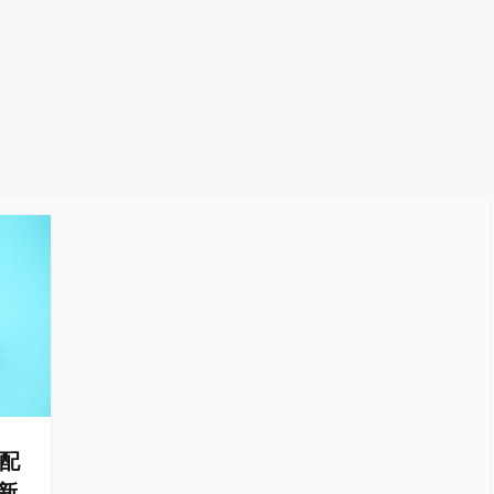
u配
最新