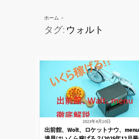
ス
キ
ッ
ホーム
>
プ
タグ:
ウォルト
2023年4月10日
出前館、Wolt、ロケットナウ、men
達員はいくら稼げる？(2025年12月