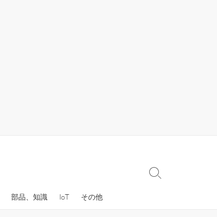
検
索
部品、知識
IoT
その他
切
り