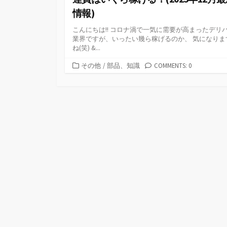
情報)
こんにちは!! コロナ渦で一気に需要が高まったデリ
業界ですが、いったい幾ら稼げるのか、 気になりま
ね(笑) &...
カ
その他
/
部品、知識
COMMENTS: 0
テ
ゴ
リ
ー