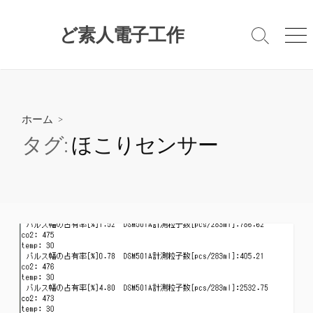
コ
ン
ど素人電子工作
検
メ
テ
索
ニ
ン
切
ュ
ツ
り
ー
替
へ
え
ス
ホーム
>
キ
タグ:
ほこりセンサー
ッ
プ