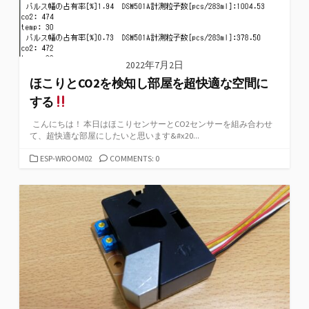
2022年7月2日
ほこりとCO2を検知し部屋を超快適な空間に
する
こんにちは！ 本日はほこりセンサーとCO2センサーを組み合わせ
て、超快適な部屋にしたいと思います&#x20...
カ
ESP-WROOM02
COMMENTS: 0
テ
ゴ
リ
ー