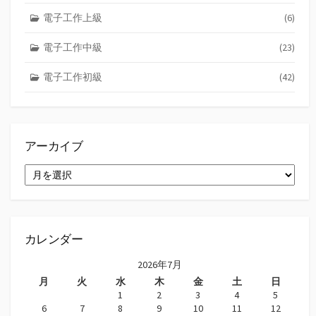
電子工作上級
(6)
電子工作中級
(23)
電子工作初級
(42)
アーカイブ
ア
ー
カ
イ
ブ
カレンダー
2026年7月
月
火
水
木
金
土
日
1
2
3
4
5
6
7
8
9
10
11
12