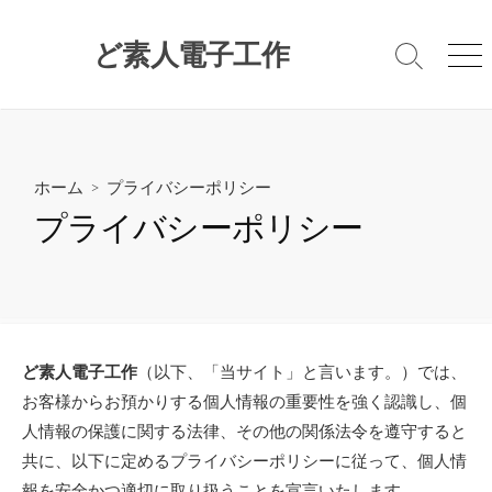
コ
ン
ど素人電子工作
検
メ
テ
索
ニ
ン
切
ュ
ツ
り
ー
替
へ
え
ス
ホーム
> プライバシーポリシー
キ
プライバシーポリシー
ッ
プ
ど素人電子工作
（以下、「当サイト」と言います。）では、
お客様からお預かりする個人情報の重要性を強く認識し、個
人情報の保護に関する法律、その他の関係法令を遵守すると
共に、以下に定めるプライバシーポリシーに従って、個人情
報を安全かつ適切に取り扱うことを宣言いたします。